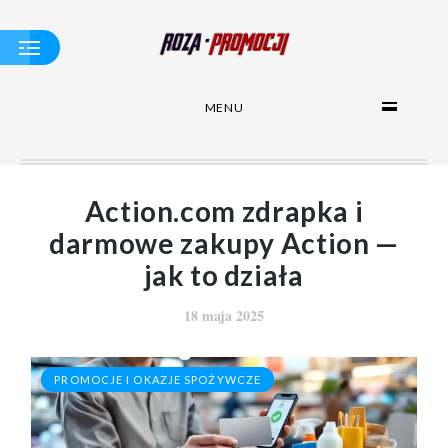
MENU
BUDŻET DOMOWY
- ZARZĄDZAJ Z
GŁOWĄ
ZDROWE
OSZCZĘDZANIE NA
Action.com zdrapka i
JEDZENIU
darmowe zakupy Action —
PROMOCJE I
OKAZJE
SPOŻYWCZE
jak to działa
TANIE I ZDROWE
JEDZENIE
18 maja 2025
PORADNIK
PROMOCJE I OKAZJE SPOŻYWCZE