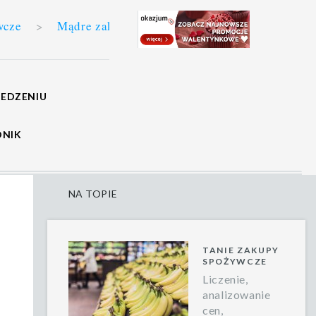
Mądre zakupy- czyli jak oszczędzić na wydatkach na jedz
JEDZENIU
DNIK
NA TOPIE
TANIE ZAKUPY
SPOŻYWCZE
Liczenie,
analizowanie
cen,