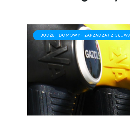
BUDŻET DOMOWY - ZARZĄDZAJ Z GŁOW