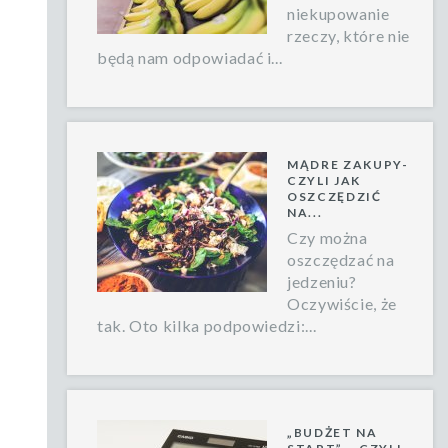
niekupowanie
rzeczy, które nie
będą nam odpowiadać i...
MĄDRE ZAKUPY-
CZYLI JAK
OSZCZĘDZIĆ
NA...
Czy można
oszczędzać na
jedzeniu?
Oczywiście, że
tak. Oto kilka podpowiedzi:...
„BUDŻET NA