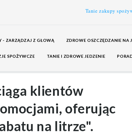
Tanie zakupy spożywcze
>
 - ZARZĄDZAJ Z GŁOWĄ
ZDROWE OSZCZĘDZANIE NA 
ZJE SPOŻYWCZE
TANIE I ZDROWE JEDZENIE
PORA
ciąga klientów
romocjami, oferując
abatu na litrze".